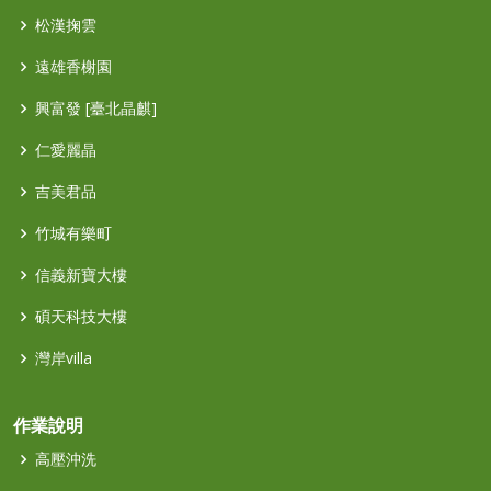
松漢掬雲
遠雄香榭園
興富發 [臺北晶麒]
仁愛麗晶
吉美君品
竹城有樂町
信義新寶大樓
碩天科技大樓
灣岸villa
作業說明
高壓沖洗