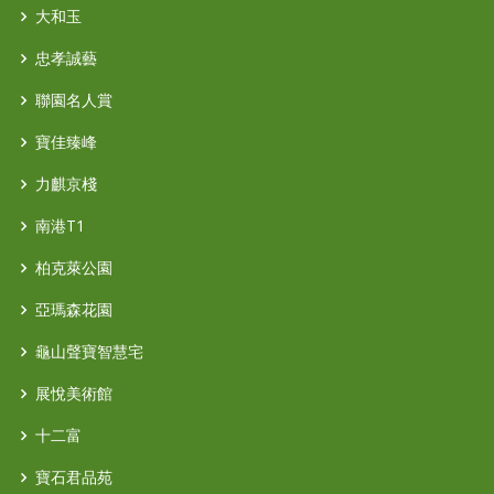
大和玉
忠孝誠藝
聯園名人賞
寶佳臻峰
力麒京棧
南港T1
柏克萊公園
亞瑪森花園
龜山聲寶智慧宅
展悅美術館
十二富
寶石君品苑