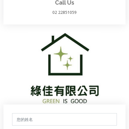
Call Us
02 22851059