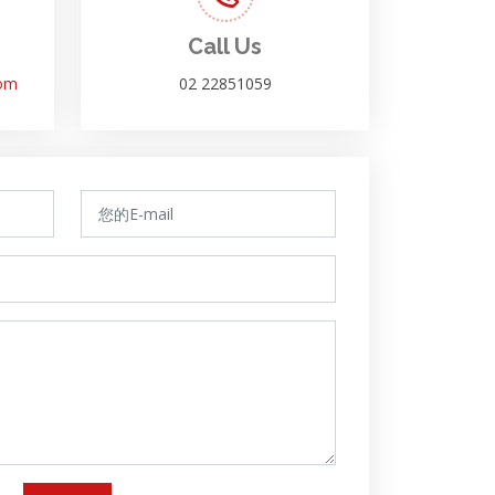
Call Us
com
02 22851059