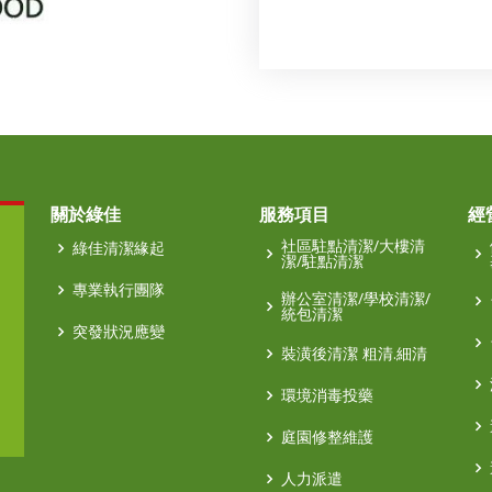
關於綠佳
服務項目
經
社區駐點清潔/大樓清
綠佳清潔緣起
潔/駐點清潔
專業執行團隊
辦公室清潔/學校清潔/
統包清潔
突發狀況應變
裝潢後清潔 粗清.細清
環境消毒投藥
庭園修整維護
人力派遣