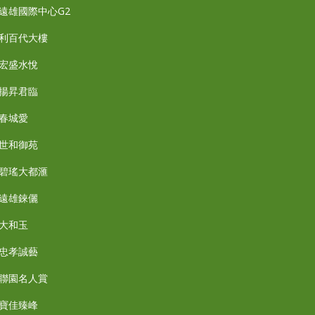
遠雄國際中心G2
利百代大樓
宏盛水悅
揚昇君臨
春城愛
世和御苑
碧瑤大都滙
遠雄錸儷
大和玉
忠孝誠藝
聯園名人賞
寶佳臻峰