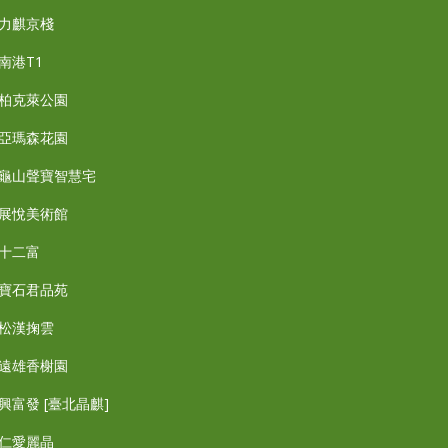
力麒京棧
南港T1
柏克萊公園
亞瑪森花園
龜山聲寶智慧宅
展悅美術館
十二富
寶石君品苑
松漢掬雲
遠雄香榭園
興富發 [臺北晶麒]
仁愛麗晶