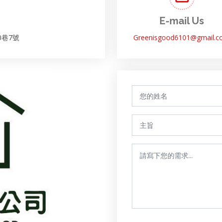
E-mail Us
0巷7號
Greenisgood6101@gmail.