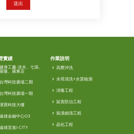
送出
營實績
作業說明
健身工廠-淡水、七張、
高壓沖洗
基隆、羅東店
水塔清洗+水質檢測
台灣科技廣場二期
消毒工程
台灣科技廣場一期
鼠害防治工程
漢寶科技大樓
裝潢細清工程
遠雄金融中心O3
晶化工程
遠雄宜進I-CITY