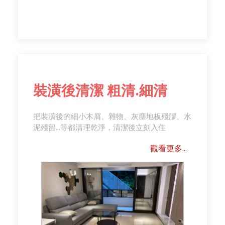
裝潢後清潔 粗清.細清
把裝潢後的細小木屑、雜物、灰塵地板殘膠、水
泥殘留...等都清理乾淨，清潔後立刻入住
觀看更多...