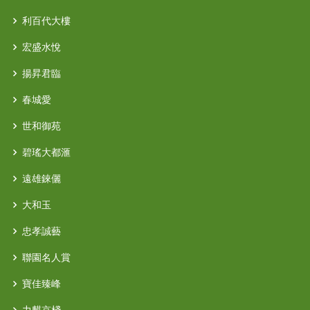
利百代大樓
宏盛水悅
揚昇君臨
春城愛
世和御苑
碧瑤大都滙
遠雄錸儷
大和玉
忠孝誠藝
聯園名人賞
寶佳臻峰
力麒京棧