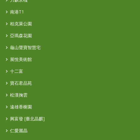
南港T1
柏克萊公園
亞瑪森花園
龜山聲寶智慧宅
展悅美術館
十二富
寶石君品苑
松漢掬雲
遠雄香榭園
興富發 [臺北晶麒]
仁愛麗晶