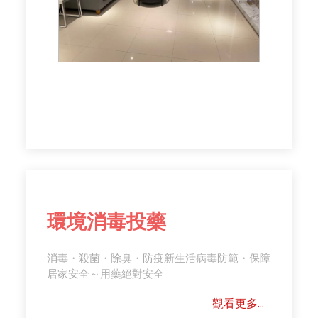
環境消毒投藥
消毒・殺菌・除臭・防疫新生活病毒防範・保障
居家安全～用藥絕對安全
觀看更多...